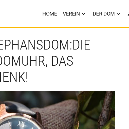
HOME
VEREIN
DER DOM
TEPHANSDOM:DIE
DOMUHR, DAS
HENK!