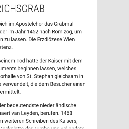
RICHSGRAB
sich im Apostelchor das Grabmal
 der im Jahr 1452 nach Rom zog, um
n zu lassen. Die Erzdiözese Wien
stenz.
 seinem Tod hatte der Kaiser mit dem
ments beginnen lassen, welches
orhalle von St. Stephan gleichsam in
le verwandelt, die dem Besucher einen
ermittelt.
der bedeutendste niederländische
rhaert van Leyden, berufen. 1468
m weiteren Schreiben des Kaisers,
r Deckplatte der Tumba und vollendete