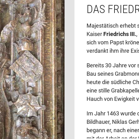
l wurde verpflichtet,
DAS FRIED
otsleichnams und
nser grab“ zu singen.
Majestätisch erhebt 
Kaiser
Friedrichs III.
,
iten für sein ewiges
sich vom Papst kröne
m 27. Juli 1365, erst
verdankt ihm ihre Exi
 seine Vorstellung
ngen erfüllen: Vor
Bereits 30 Jahre vor
 Gruft stand sein
Bau seines Grabmonu
rmes zu seinen
heute die südliche Ch
anoniker und
eine stille Grabkapel
wichtigsten
Hauch von Ewigkeit v
en seiner Kirche sein
twerk an jenen
Im Jahr 1463 wurde 
ten hohenstaufisch-
Bildhauer, Niklas Ge
angebaut worden
begann er, nach eine
der erweiterten
mit der Arbeit an de