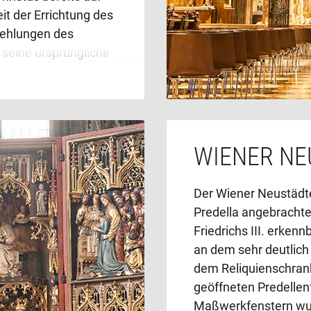
it der Errichtung des
fehlungen des
 seine ursprüngliche
n sieben vergoldete
en urkirchlichen
WIENER NE
Der Wiener Neustädter
Predella angebrachte
Friedrichs III. erkennb
an dem sehr deutlich 
dem Reliquienschrank
geöffneten Predellen
Maßwerkfenstern wur