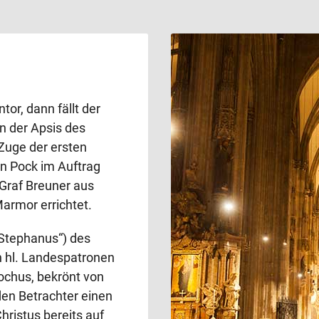
or, dann fällt der
in der Apsis des
Zuge der ersten
rn Pock im Auftrag
 Graf Breuner aus
Marmor errichtet.
. Stephanus“) des
 hl. Landespatronen
ochus, bekrönt von
den Betrachter einen
hristus bereits auf