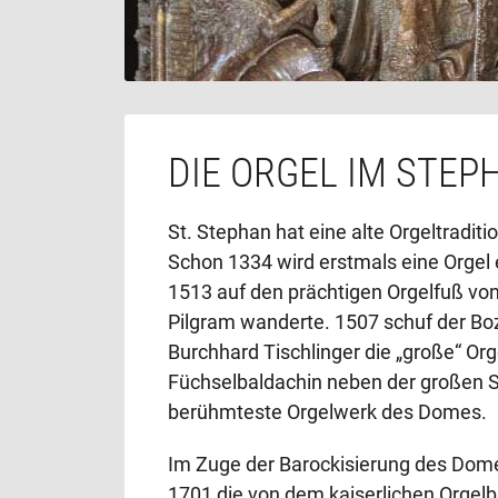
Propsteikirche, auf gleicher Ebene mi
Aposteln, und schließlich im Chor, „u
wie Thomas Ebendorfer berichtete, das
farbiges, lebensnahes Portrait mit Z
Erzherzogstitel.
DIE ORGEL IM STE
St. Stephan hat eine alte Orgeltradit
Schon 1334 wird erstmals eine Orgel e
1513 auf den prächtigen Orgelfuß vo
Pilgram wanderte. 1507 schuf der Bo
Burchhard Tischlinger die „große“ Or
Füchselbaldachin neben der großen Sa
berühmteste Orgelwerk des Domes.
Im Zuge der Barockisierung des Dom
1701 die von dem kaiserlichen Orgel