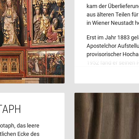
kam der Überlieferun
aus älteren Teilen fü
in Wiener Neustadt he
Erst im Jahr 1883 gel
Apostelchor Aufstell
provisorischer Hocha
1952 fand er seinen P
geschlossenem Zusta
Altarflügel Heilige a
Zustand (Sonntage) H
populäre Heilige – di
mittelalterlichen Za
TAPH
Fülle (alle Heiligen).
plastisch das Marien
otaph, das leere
tlichen Ecke des