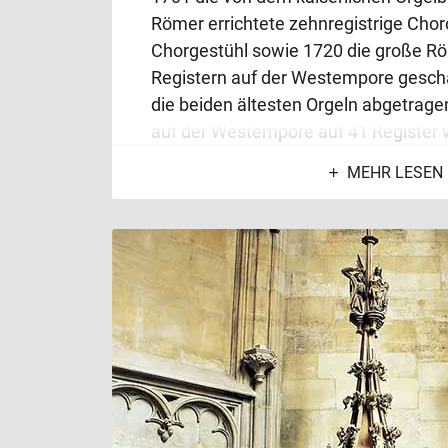
Römer errichtete zehnregistrige Chor
Chorgestühl sowie 1720 die große Rö
Registern auf der Westempore gesch
die beiden ältesten Orgeln abgetrage
auf der Westempore auf 41 Register 
schuf Friedrich Waicker aus Württem
MEHR LESEN
Römer-Prospekt seine berühmte
„Rie
Registern, die 1945 ein Raub der Fl
Nach der Katastrophe des Jahres 19
Marzellinus Kauffmann 1948-1952 e
Chororgel
sowie 1956-1960 eine aus 
große Orgel auf der Westempore mit 
Liturgiekonstitution des Zweiten Vati
(1962-1965) sprach von der Kirchenm
„notwendigen und integrierenden Bes