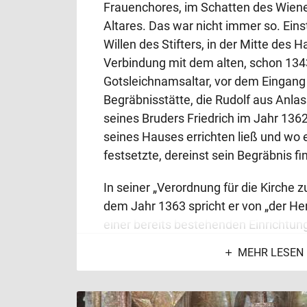
Frauenchores, im Schatten des Wien
Altares. Das war nicht immer so. Ein
Willen des Stifters, in der Mitte des H
Verbindung mit dem alten, schon 13
Gotsleichnamsaltar, vor dem Eingang 
Begräbnisstätte, die Rudolf aus Anla
seines Bruders Friedrich im Jahr 1362 
seines Hauses errichten ließ und wo er
festsetzte, dereinst sein Begräbnis fi
In seiner „Verordnung für die Kirche z
dem Jahr 1363 spricht er von „der He
einer bereits bestehenden Einrichtun
in Verbindung mit dem Gotsleichnam
MEHR LESEN
Verehrung bis ins Kleinste, wenn er z
dass man gewöhnlich „zu allen tagzei
den alter zwu, und auf der Herczogen