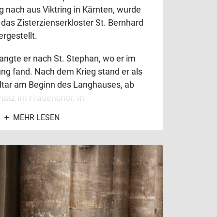
g nach aus Viktring in Kärnten, wurde
r das Zisterzienserkloster St. Bernhard
rgestellt.
angte er nach St. Stephan, wo er im
ung fand. Nach dem Krieg stand er als
ltar am Beginn des Langhauses, ab
latz im Frauenchor. In
nd (Werktage) zeigen die großen
MEHR LESEN
uf dunklem Grund, in halbgeöffnetem
eilige auf Goldgrund; insgesamt 72
e Zahl 72 steht nach der
hlenallegorese für die vollkommene
 Der ganz geöffnete Altar stellt
leben dar.