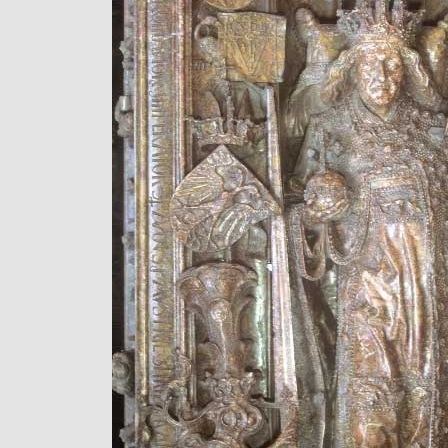
Das von ihm gestiftete Kollegiatkapite
täglich ein feierliches „ampt“ auf „G
unser vrowen altar, der do stet auff u
So sorgte der Herzog bereits zu Lebze
Angedenken. Und als er bald darauf, a
26-jährig in Mailand starb, sollte sich
ewiger Präsenz inmitten seiner Stiftu
dem Altar über dem Abgang zu seiner
Grabdenkmal, mit dem Modell des Tu
Füßen, an dessen Sockel trauernde K
Professoren, Vertreter seiner beiden 
Stiftungen. An allen bedeutsamen Ort
und seiner Gemahlin Bildnis: am Wes
Kapellen, die an beiden Seiten der al
babenbergischen Herrscherempore 
waren, an den beiden Seitenportalen 