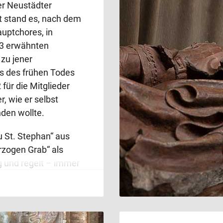
er Neustädter
st stand es, nach dem
auptchores, in
43 erwähnten
zu jener
ss des frühen Todes
für die Mitglieder
, wie er selbst
nden wollte.
u St. Stephan“ aus
rzogen Grab“ als
g und regelt – immer
saltar – dessen
um Beispiel anordnet,
ten sol steckhen auf
 grab zwu Kerczen“.