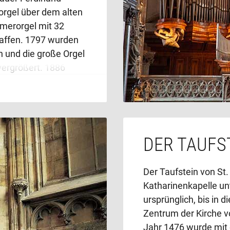
Grabmales:
Sakrale 
orgel über dem alten
verschmelzen zur Ein
merorgel mit 32
affen. 1797 wurden
Die Gestalt des Kais
n und die große Orgel
Osten zugewendet, d
vergrößert. 1886
den Tag der Auferst
berg hinter dem
Zeichen seiner weltli
senorgel“
mit 90
Wappenschildern sei
ammen wurde.
Seine Stiftungen un
45 schuf Johann
DER TAUFS
der Tumba dargestellt
ine
elektronische
Tag; sie überwinden 
Spenden finanzierte
durch hässliches Get
Der Taufstein von St.
125 Registern. Die
Sarkophages. Klagen
Katharinenkapelle un
kanischen Konzils
auferstandene Christ
ursprünglich, bis in d
usik als von einem
Hausheiligen beschüt
Zentrum der Kirche v
tandteil“ des
Kaisers. Diese Bilder
Jahr 1476 wurde mit 