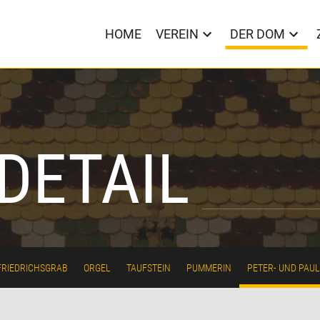
HOME
VEREIN
DER DOM
DETAIL
FRIEDRICHSGRAB
ORGEL
TAUFSTEIN
PUMMERIN
PETER- UND PAU