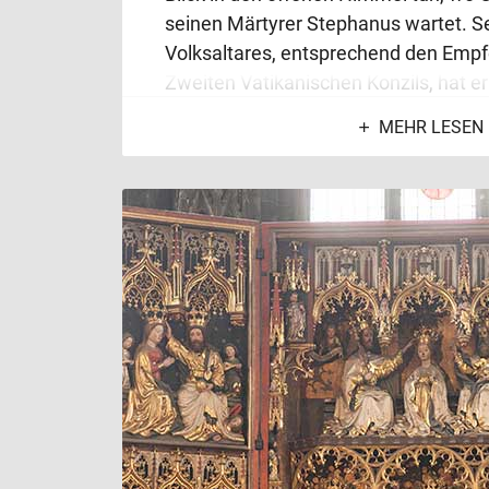
seinen Märtyrer Stephanus wartet. Se
Volksaltares, entsprechend den Emp
Zweiten Vatikanischen Konzils, hat er
Bedeutung verloren. Heute krönen ih
MEHR LESEN
barocke Leuchter als Symbol der sieb
Diakone.