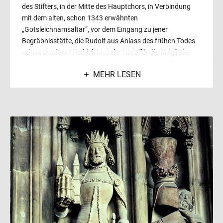
des Stifters, in der Mitte des Hauptchors, in Verbindung
mit dem alten, schon 1343 erwähnten
„Gotsleichnamsaltar“, vor dem Eingang zu jener
Begräbnisstätte, die Rudolf aus Anlass des frühen Todes
seines Bruders Friedrich im Jahr 1362 für die Mitglieder
seines Hauses errichten ließ. Er wollte hier, wie er selbst
MEHR LESEN
festsetzte, dereinst sein Begräbnis finden.
In seiner „Verordnung für die Kirche zu St. Stephan“ aus
dem Jahr 1363 spricht er von „der Herzogen Grab“ als
einer bereits bestehenden Einrichtung und regelt – immer
in Verbindung mit dem Gotsleichnamsaltar – dessen
Verehrung bis ins Kleinste. Er ordnet zum Beispiel an, dass
man gewöhnlich „zu allen tagzeiten sol steckhen auf den
alter zwu, und auf der Herczogen grab zwu Kerczen“. Das
von ihm gestiftete Kollegiatkapitel wurde verpflichtet,
täglich ein feierliches „ampt“ auf „Gotsleichnams und
unser vrowen altar, der do stet auff unser grab“ zu singen.
So sorgte der Herzog bereits zu Lebzeiten für sein ewiges