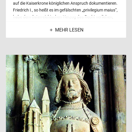
auf die Kaiserkrone königlichen Anspruch dokumentieren.
Friedrich I., so heißt es im gefälschten „privilegium maius“,
habe dem österreichischen Herzog das Recht verliehen,
einen „gezinneten Kranz“ auf seinem Herzogshut zu
MEHR LESEN
tragen.
Erinnert werden sollte aber nicht nur an die Person
Rudolfs, sondern es ging um die ganze Dynastie, deren
Anspruch auf die Königswürde begründet werden sollte.
Aus diesem Grund wurden auch Statuen der Elternpaare
des Herzogs, wie auch der Schwiegereltern mit hinein
genommen. Zunächst vielleicht für die Längsseiten der
Herzogskapellen gedacht oder für einen Ort in der Nähe
des Grabes bestimmt, wurden sie schließlich in den Sockel
des hohen Turmes eingefügt, wobei die Statuen Albrechts
II. und Johannas von Pfirt die Zackenkrone mit dem Bügel
tragen. Rudolf „verlieh“ diese seinen Eltern sozusagen im
nachhinein.
Im Jahr 1493, anlässlich der Begräbnisfeiern für Kaiser