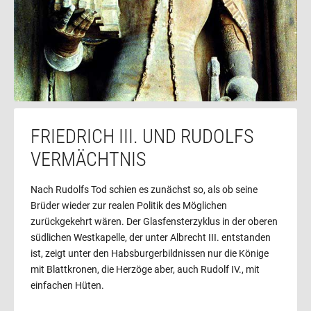
Friedrich III., wurde das Kenotaph an die Südseite des
Nordchores versetzt, 1945 schließlich an seinen heutigen
Ort. Das Bild des Stifters hing bis zum 17. Jahrhundert im
Mittelchor und wurde dann, wahrscheinlich anlässlich der
Barockisierung, in die Heilthumskammer gebracht und hat
heute seine Heimat im Dommuseum gefunden. Die
Originale der Fürstenfiguren der Westfassade, sowie auch
jene der Eltern und Schwiegereltern, wanderten in das
FRIEDRICH III. UND RUDOLFS
Historische Museum der Stadt Wien. Somit befinden sich
VERMÄCHTNIS
heute nur mehr die Fürstenfiguren der Fürstentore an Ort
und Stelle.
Nach Rudolfs Tod schien es zunächst so, als ob seine
Brüder wieder zur realen Politik des Möglichen
zurückgekehrt wären. Der Glasfensterzyklus in der oberen
südlichen Westkapelle, der unter Albrecht III. entstanden
ist, zeigt unter den Habsburgerbildnissen nur die Könige
mit Blattkronen, die Herzöge aber, auch Rudolf IV., mit
einfachen Hüten.