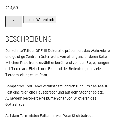
€
14,50
St.
In den Warenkorb
Stephan
und
BESCHREIBUNG
die
Tiere
Menge
Der zehnte Teil der ORF-III-Dokureihe präsentiert das Wahrzeichen
und geistige Zentrum Österreichs von einer ganz anderen Seite:
Mit einer Prise Ironie erzählt er berührend von den Begegnungen
mit Tieren aus Fleisch und Blut und der Bedeutung der vielen
Tierdarstellungen im Dom.
Dompfarrer Toni Faber veranstaltet jährlich rund um das Assisi-
Fest eine feierliche Haustiersegnung auf dem Stephansplatz.
Außerdem bevölkert eine bunte Schar von Wildtieren das
Gotteshaus.
Auf dem Turm nisten Falken. Imker Peter Stich betreut