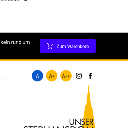
ikeln rund um
Zum Warenkorb
A
A+
A++
instagram
facebook