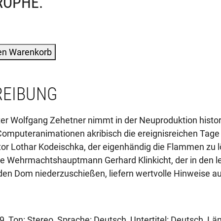
ROPHE.
den Warenkorb
REIBUNG
n
 Wolfgang Zehetner nimmt in der Neuproduktion historis
 Computeranimationen akribisch die ereignisreichen Tage
ktor Lothar Kodeischka, der eigenhändig die Flammen zu 
he Wehrmachtshauptmann Gerhard Klinkicht, der in den l
den Dom niederzuschießen, liefern wertvolle Hinweise au
9, Ton: Stereo, Sprache: Deutsch, Untertitel: Deutsch, Lä