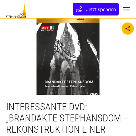
lt springen
Jetzt spenden
Toggl
sh
INTERESSANTE DVD:
„BRANDAKTE STEPHANSDOM –
REKONSTRUKTION EINER