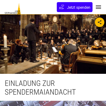
lt springen
Jetzt spenden
Toggl
sh
EINLADUNG ZUR
SPENDERMAIANDACHT