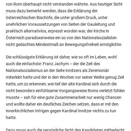
von Rom überhaupt nicht verstanden wähnte. Aus heutiger Sicht
muss dazu bemerkt werden, dass die Erklärung der
österreichischen Bischöfe, die unter großem Druck, unter
unehrlichen Voraussetzungen von Seiten der Gauleitung und
praktisch alternativlos, erpresst worden war, der Kirche in
Österreich paradoxerweise ein so von den Nationalsozialisten
nicht gedachtes Mindestmaß an Bewegungsfreiheit ermöglichte.
Die schlüssigste Erklärung ist daher, wie so oft im Leben, wohl
auch die einfachste: Franz Jachym – der die Zeit des
Nationalsozialismus an der Seite Innitzers als Zeremoniär
miterlebt hatte und der in den Wochen vor seiner Weihe genug Zeit
hatte, um zu erkennen, wie tief der alte Kardinal sich durch die
nicht besonders einfühlsame Vorgangsweise Roms verletzt fühlen
musste – sah für eine gute Zusammenarbeit nur wenig Chancen
und wollte daher ein deutliches Zeichen setzen, dass er mit den
innerkirchlichen Intrigen gegen Kardinal Innitzer nichts zu tun
hatte.
Dazu muss auch die persönliche Sicht des Kandidaten mitbedacht