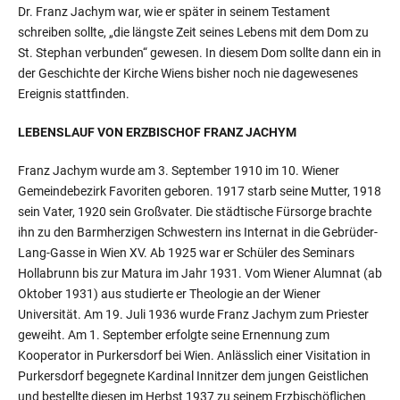
Dr. Franz Jachym war, wie er später in seinem Testament
schreiben sollte, „die längste Zeit seines Lebens mit dem Dom zu
St. Stephan verbunden“ gewesen. In diesem Dom sollte dann ein in
der Geschichte der Kirche Wiens bisher noch nie dagewesenes
Ereignis stattfinden.
LEBENSLAUF VON ERZBISCHOF FRANZ JACHYM
Franz Jachym wurde am 3. September 1910 im 10. Wiener
Gemeindebezirk Favoriten geboren. 1917 starb seine Mutter, 1918
sein Vater, 1920 sein Großvater. Die städtische Fürsorge brachte
ihn zu den Barmherzigen Schwestern ins Internat in die Gebrüder-
Lang-Gasse in Wien XV. Ab 1925 war er Schüler des Seminars
Hollabrunn bis zur Matura im Jahr 1931. Vom Wiener Alumnat (ab
Oktober 1931) aus studierte er Theologie an der Wiener
Universität. Am 19. Juli 1936 wurde Franz Jachym zum Priester
geweiht. Am 1. September erfolgte seine Ernennung zum
Kooperator in Purkersdorf bei Wien. Anlässlich einer Visitation in
Purkersdorf begegnete Kardinal Innitzer dem jungen Geistlichen
und bestellte diesen im Herbst 1937 zu seinem Erzbischöflichen