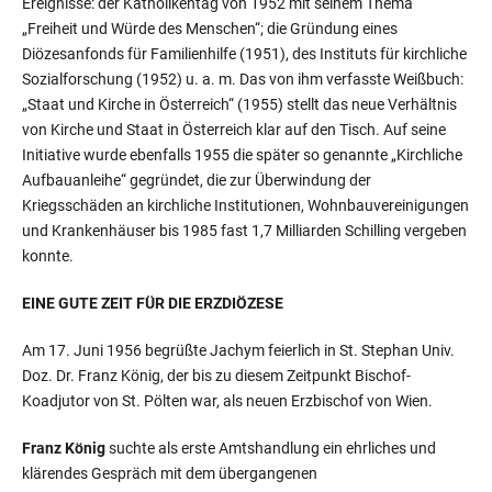
Ereignisse: der Katholikentag von 1952 mit seinem Thema
„Freiheit und Würde des Menschen“; die Gründung eines
Diözesanfonds für Familienhilfe (1951), des Instituts für kirchliche
Sozialforschung (1952) u. a. m. Das von ihm verfasste Weißbuch:
„Staat und Kirche in Österreich“ (1955) stellt das neue Verhältnis
von Kirche und Staat in Österreich klar auf den Tisch. Auf seine
Initiative wurde ebenfalls 1955 die später so genannte „Kirchliche
Aufbauanleihe“ gegründet, die zur Überwindung der
Kriegsschäden an kirchliche Institutionen, Wohnbauvereinigungen
und Krankenhäuser bis 1985 fast 1,7 Milliarden Schilling vergeben
konnte.
EINE GUTE ZEIT FÜR DIE ERZDIÖZESE
Am 17. Juni 1956 begrüßte Jachym feierlich in St. Stephan Univ.
Doz. Dr. Franz König, der bis zu diesem Zeitpunkt Bischof-
Koadjutor von St. Pölten war, als neuen Erzbischof von Wien.
Franz König
suchte als erste Amtshandlung ein ehrliches und
klärendes Gespräch mit dem übergangenen