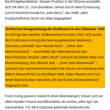
Nachfolgekandidaten. Dessen Position in der Diözese wandelte
sich mit dem 23. Juni desselben Jahres durch seine Ernennung
zum Erzbischof-Koadjutor „sedi datus“, das heißt „dem
Erzbischöflichen Stuhl von Wien beigegeben“.
Territoriale Neugestaltung der Erzdiözese in drei Vikariate 1969
Im Gefolge des zweiten Vatikani­schen Konzils (1962–65) wurde
die Erzdiözese in drei große Seel sorgebereiche (lateinisch:
Vikariate) unterteilt: Das Vikariat Nord – „Unter dem
Mannhartsberg“ – umschließt das Weinviertel und das
Marchfeld;das Vikariat „Wien-Stadt“ umfasst die Städte Wien und
Klosterneu­burg; das Vikariat Süd – „Unter dem Wienerwald“ –
umfasst das Indus­trieviertel südlich der Donau von Hainburg über
Wiener Neustadt bis zur Buckligen Welt.Jedes Vikariat wird von
einem Bischofsvikar verwaltet, der durch den Diözesanbischof
eingesetzt wird.
Franz König gewann dadurch einen lebenslangen, treuen und vor
allem loyalen Freund und Mitarbeiter, ein echtes „alter ego“ als
Generalvikar. Für die Erzdiözese jedenfalls bedeutete die