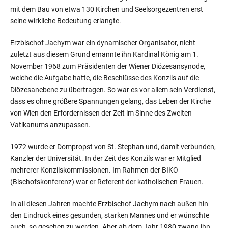
mit dem Bau von etwa 130 Kirchen und Seelsorgezentren erst
seine wirkliche Bedeutung erlangte.
Erzbischof Jachym war ein dynamischer Organisator, nicht
zuletzt aus diesem Grund ernannte ihn Kardinal König am 1.
November 1968 zum Präsidenten der Wiener Diözesansynode,
welche die Aufgabe hatte, die Beschlüsse des Konzils auf die
Diözesanebene zu übertragen. So war es vor allem sein Verdienst,
dass es ohne größere Spannungen gelang, das Leben der Kirche
von Wien den Erfordernissen der Zeit im Sinne des Zweiten
Vatikanums anzupassen.
1972 wurde er Dompropst von St. Stephan und, damit verbunden,
Kanzler der Universität. In der Zeit des Konzils war er Mitglied
mehrerer Konzilskommissionen. Im Rahmen der BIKO
(Bischofskonferenz) war er Referent der katholischen Frauen.
In all diesen Jahren machte Erzbischof Jachym nach außen hin
den Eindruck eines gesunden, starken Mannes und er wünschte
auch, so gesehen zu werden. Aber ab dem Jahr 1980 zwang ihn