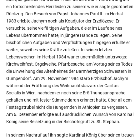
ein fortschreitendes Herzleiden zu seinem wie er sagte geordneten
Rückzug. Den Besuch von Papst Johannes Paul II. im Herbst
1983 erlebte Jachym noch als Koadjutor der Erzdiözese. Er
versuchte, seine vielfältigen Aufgaben, die er im Laufe seines
Lebens übernommen hatte, in jüngere Hände zu legen. Seine
bischöflichen Aufgaben und Verpflichtungen hingegen erfüllte er
weiter, soweit es seine Kräfte zuließen. In seinen letzten
Lebenswochen im Herbst 1984 war er unermüdlich unterwegs:
Kirchweihfest, Orgelweihe, Pfarrbesuche, am Vortag seines Todes
die Einweihung des Altenheimes der Barmherzigen Schwestern in
Gumpendorf. Am 29. November 1984 starb Erzbischof Jachym
während der Eröffnung des Weihnachtsbazars der Caritas
Socialis in Wien, nachdem er noch seine Eröffnungsansprache
gehalten und mit fester Stimme daran erinnert hatte, über all dem
Festtagstrubel nicht die Hungernden in Äthiopien zu vergessen.
Am 6. Dezember erfolgte auf ausdrücklichen Wunsch von Kardinal
König seine Beisetzung in der Bischofsgruft zu St. Stephan.
In seinem Nachruf auf ihn sagte Kardinal König über seinen treuen