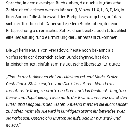
Sprache, in dem diejenigen Buchstaben, die auch als „römische
Zahlzeichen“ gelesen werden können (I, V bzw. U, X, L, C, D, M), in
ihrer Summe“ die Jahreszahl des Ereignisses angeben, auf das
sich der Text bezieht. Dabei sollte jedem Buchstaben, der eine
Entsprechung als römisches Zahlzeichen besitzt, auch tatsächlich
eine Bedeutung für die Ermittlung der Jahreszahl zukommen.
Die Lyrikerin Paula von Preradovic, heute noch bekannt als
Verfasserin der österreichischen Bundeshymne, hat den
lateinischen Text einfühlsam ins Deutsche übersetzt. Er lautet:
„Einst in der türkischen Not zu Hilfe kam rettend Maria. Stolze
Gestalten in Stein zeugten vom Dank ihrer Stadt. Nun da der
furchtbarste Krieg zerstörte den Dom und das Denkmal. Jungfrau,
Kaiser und Papst einzig verschonte der Brand. Innozenz sehet den
Elften und Leopoldus den Ersten, Knieend mahnen sie euch: Lasset
zu hoffen nicht ab! Nie wird in künftigem Sturm ihr betendes Wien
sie verlassen, Österreichs Mutter, sie hilft, seid ihr nur stark und
getreu.“