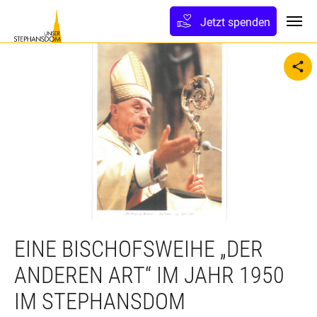
lt springen
Jetzt spenden
Toggl
sh
EINE BISCHOFSWEIHE „DER
ANDEREN ART“ IM JAHR 1950
IM STEPHANSDOM